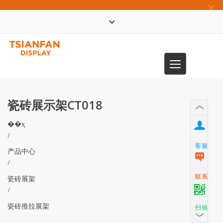
×
English
Toggle
0086-13365904989
navigation
瓷砖展示架CT018
��ҳ
/
客服
产品中心
/
联系
瓷砖展架
/
瓷砖推拉展架
扫描