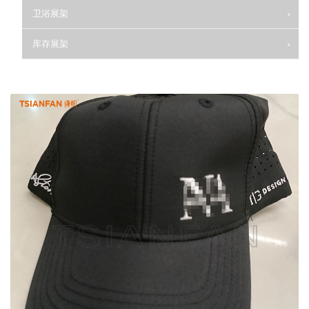
卫浴展架
库存展架