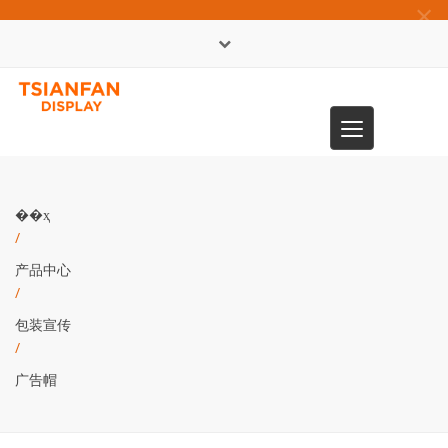
×
English
Toggle
0086-13365904989
navigation
��ҳ
/
产品中心
/
包装宣传
/
广告帽