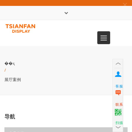
×
English
Toggle
0086-13365904989
navigation
��ҳ
/
展厅案例
客服
联系
导航
扫描