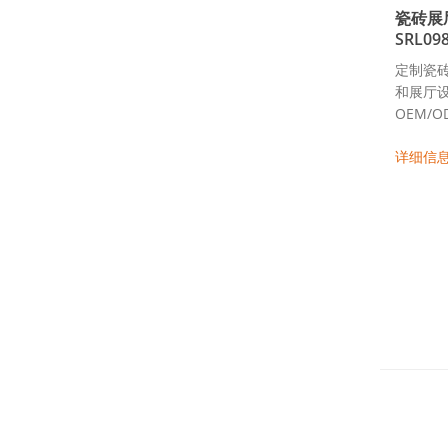
瓷砖展
SRL09
定制瓷
和展厅
OEM/OD
详细信