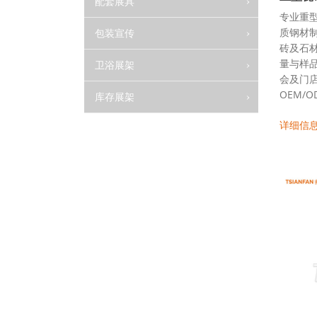
配套展具
专业重
质钢材
包装宣传
砖及石
量与样
卫浴展架
会及门店
OEM/O
库存展架
详细信