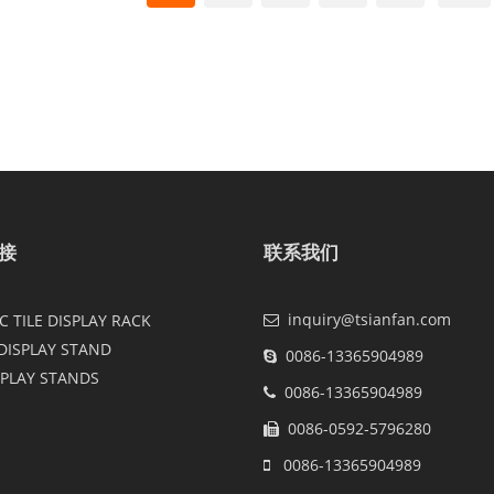
接
联系我们
inquiry@tsianfan.com
 TILE DISPLAY RACK
DISPLAY STAND
0086-13365904989
SPLAY STANDS
0086-13365904989
0086-0592-5796280
0086-13365904989