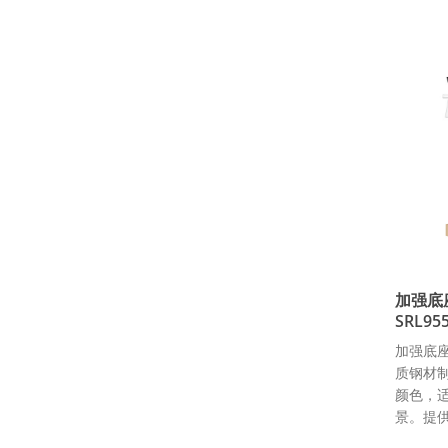
加强底
SRL95
加强底
质钢材
颜色，
景。提供O