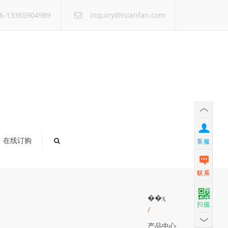
×
6-13365904989
inquiry@tsianfan.com
在线订购
客服
联系
��ҳ
扫描
/
产品中心