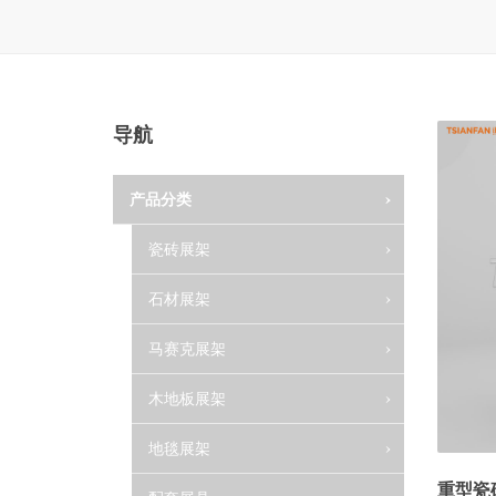
地毯展架
配套展具
包装宣传
导航
卫浴展架
库存展架
产品分类
瓷砖展架
石材展架
马赛克展架
木地板展架
地毯展架
重型瓷砖