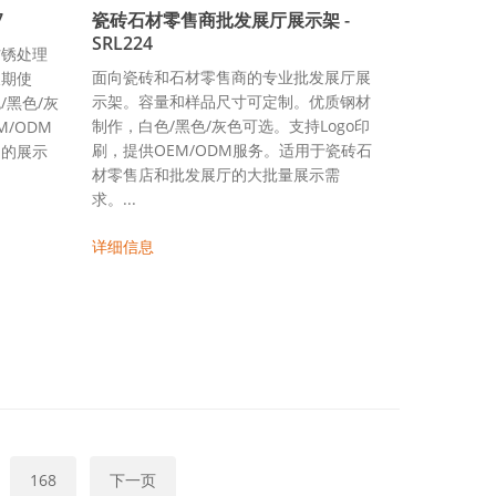
7
瓷砖石材零售商批发展厅展示架 -
SRL224
防锈处理
面向瓷砖和石材零售商的专业批发展厅展
长期使
示架。容量和样品尺寸可定制。优质钢材
/黑色/灰
制作，白色/黑色/灰色可选。支持Logo印
M/ODM
刷，提供OEM/ODM服务。适用于瓷砖石
品的展示
材零售店和批发展厅的大批量展示需
求。...
详细信息
168
下一页