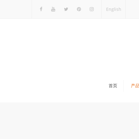
English
首页
产
瓷砖展架
石材展架
马赛克展架
木地板展架