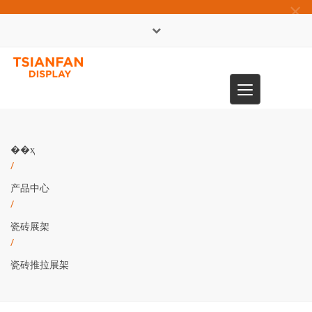
×
English
Toggle
0086-13365904989
navigation
��ҳ
/
产品中心
/
瓷砖展架
/
瓷砖推拉展架