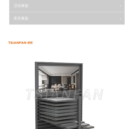
卫浴展架
库存展架