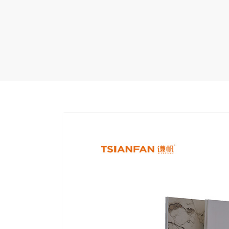
地毯展架
配套展具
包装宣传
卫浴展架
库存展架