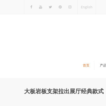
English
首页
产
瓷砖展架
石材展架
大板岩板支架拉出展厅经典款式
马赛克展架
木地板展架