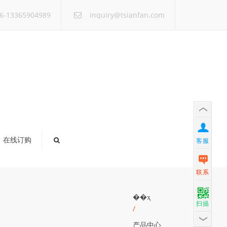
×
6-13365904989
inquiry@tsianfan.com
在线订购
客服
联系
��ҳ
扫描
/
产品中心