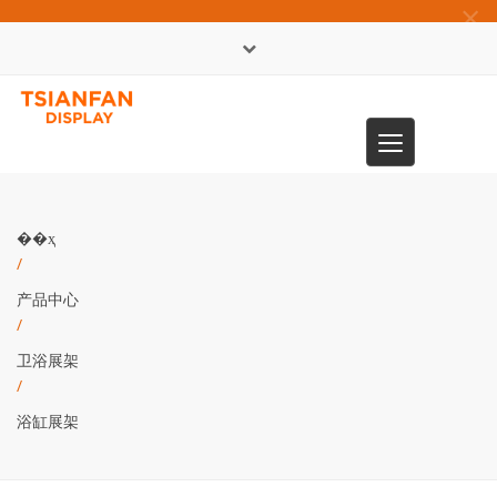
×
English
Toggle
0086-13365904989
navigation
��ҳ
/
产品中心
/
卫浴展架
/
浴缸展架