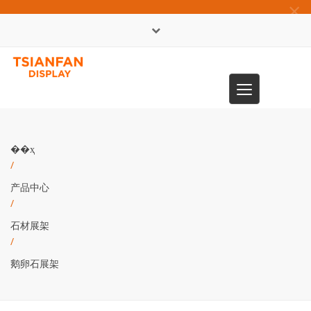
×
English
Toggle
0086-13365904989
navigation
��ҳ
/
产品中心
/
石材展架
/
鹅卵石展架