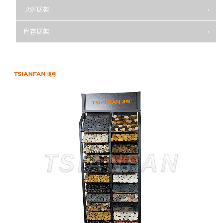
卫浴展架
库存展架