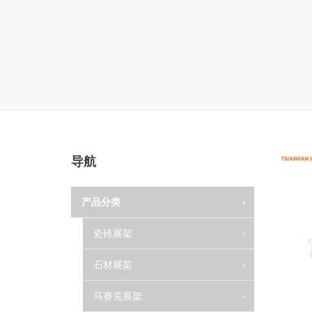
地毯展架
配套展具
包装宣传
卫浴展架
库存展架
导航
产品分类
瓷砖展架
石材展架
马赛克展架