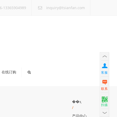
×
6-13365904989
inquiry@tsianfan.com
在线订购
客服
联系
��ҳ
扫描
/
产品中心