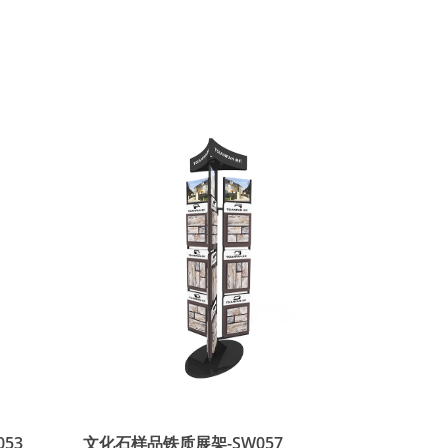
53
文化石样品铁质展架-SW057