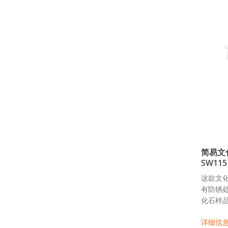
简易文
SW115
这款文
有防锈处
化石样品
详细信