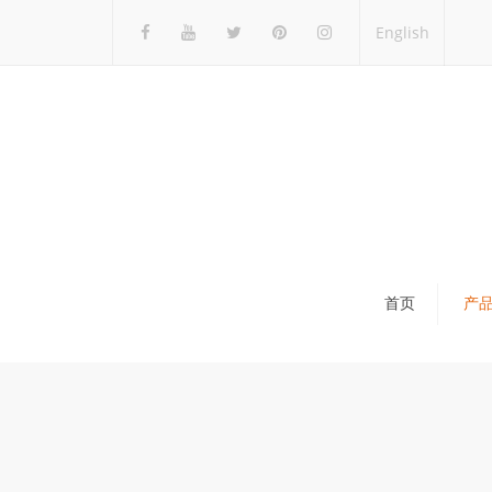
English
首页
产
瓷砖展架
石材展架
马赛克展架
木地板展架