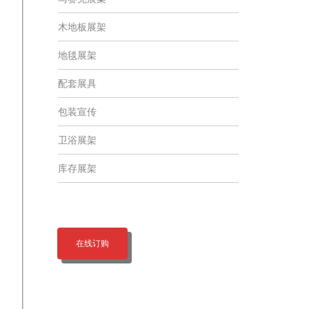
木地板展架
地毯展架
配套展具
包装宣传
卫浴展架
库存展架
在线订购