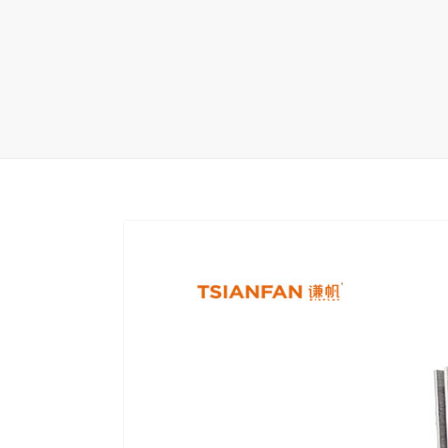
地毯展架
配套展具
包装宣传
卫浴展架
库存展架