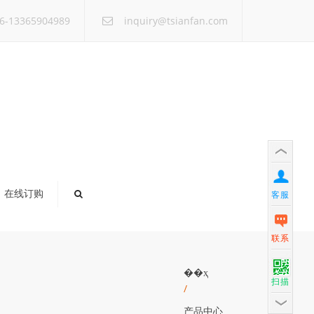
×
6-13365904989
inquiry@tsianfan.com
在线订购
客服
联系
��ҳ
扫描
/
产品中心