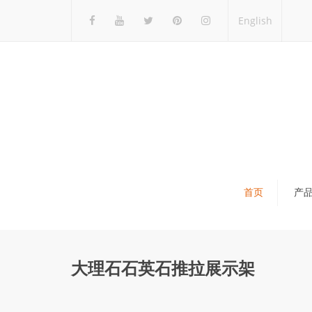
English
首页
产
瓷砖展架
石材展架
大理石石英石推拉展示架
马赛克展架
木地板展架