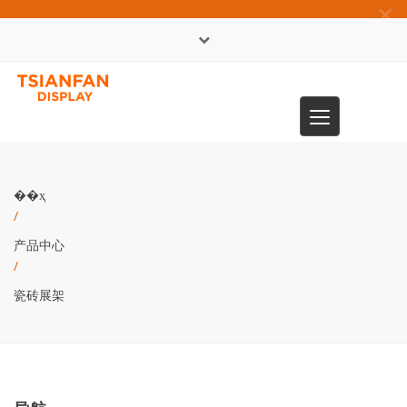
×
English
Toggle
0086-13365904989
navigation
��ҳ
/
产品中心
/
瓷砖展架