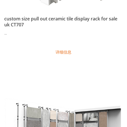
custom size pull out ceramic tile display rack for sale
uk CT707
...
详细信息