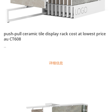
push-pull ceramic tile display rack cost at lowest price
au CT608
...
详细信息