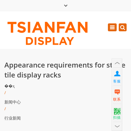
×
English
Toggle
周一 - 周六: 7:00 - 17:00
navigatio
0086-13365904989
inquiry@tsianfan.com
Appearance requirements for stone
tile display racks
客服
��ҳ
/
联系
新闻中心
/
扫描
行业新闻