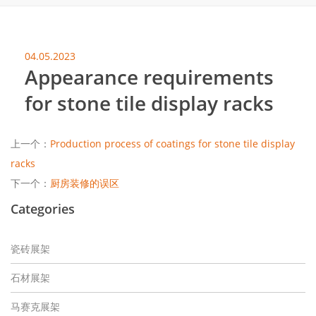
04.05.2023
Appearance requirements
for stone tile display racks
上一个：
Production process of coatings for stone tile display
racks
下一个：
厨房装修的误区
Categories
瓷砖展架
石材展架
马赛克展架