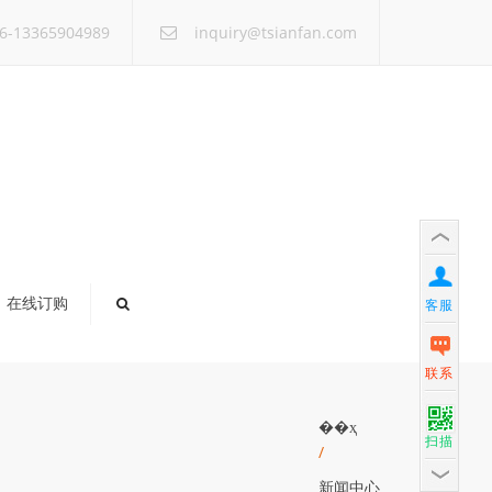
×
6-13365904989
inquiry@tsianfan.com
在线订购
客服
联系
��ҳ
扫描
/
新闻中心