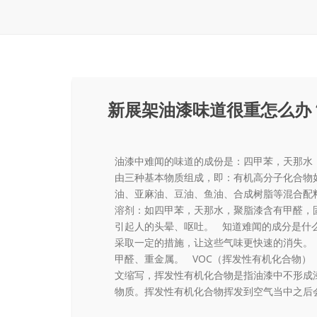
地毯展架
配套展具
包装宣传
卫浴展架
新展架油漆味道很重怎么办
库存展架
油漆中难闻的味道的成份是：四甲苯，天那水
由三种基本物质组成，即：有机高分子化合物
油、亚麻油、豆油、鱼油、合成树脂等混合配
溶剂：如四甲苯，天那水，聚脂漆含有甲醛，固
引起人的头晕、呕吐。 知道难闻的成分是什
采取一定的措施，让这些气味更快速的消失。 
甲醛、重金属。 VOC（挥发性有机化合物）
文缩写，挥发性有机化合物是指油漆中不形成
物质。挥发性有机化合物挥发到空气当中之后会.