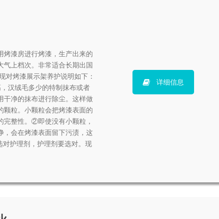
用烤漆房进行烤漆，生产出来的
大气上档次。非常适合长期出国
 现对烤漆展示架养护说明如下：
详细信息
高，汉绒毛多少的特制抹布或者
用干净的抹布进行除尘。这样做
的颗粒。小颗粒会把烤漆表面的
的完整性。②即使没有小颗粒，
净，会在烤漆表面留下污渍，这
选对护理剂，护理剂要选对。现