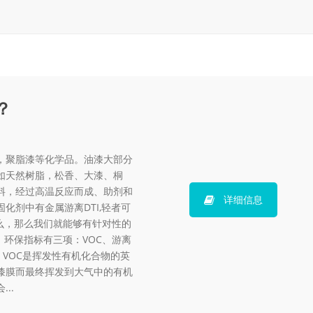
？
，聚脂漆等化学品。油漆大部分
如天然树脂，松香、大漆、桐
料，经过高温反应而成、助剂和
详细信息
化剂中有金属游离DTI,轻者可
么，那么我们就能够有针对性的
环保指标有三项：VOC、游离
 VOC是挥发性有机化合物的英
漆膜而最终挥发到大气中的有机
..