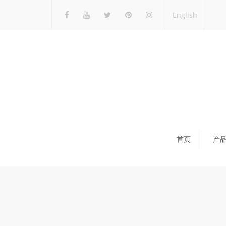
English
首页
产
瓷砖展架
石材展架
马赛克展架
木地板展架