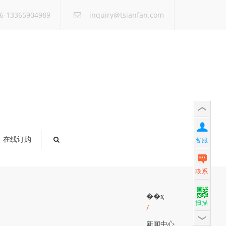
×
6-13365904989
inquiry@tsianfan.com
在线订购
客服
联系
��ҳ
扫描
/
新闻中心