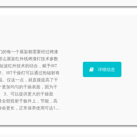
们的每一个展架都需要经过烤漆
那么展架红外线烤漆灯技术参数
短波红外技术的结合，赋予IRT
详细信息
、IRT干燥灯可以通过热辐射将
温。仅这一点，就直接提高了干
个更加均匀的干燥表面，因为干
 3、可以提供更大的干燥面
能量全部投射于板件上，节能，高
命更长，正常保养使用可达1...