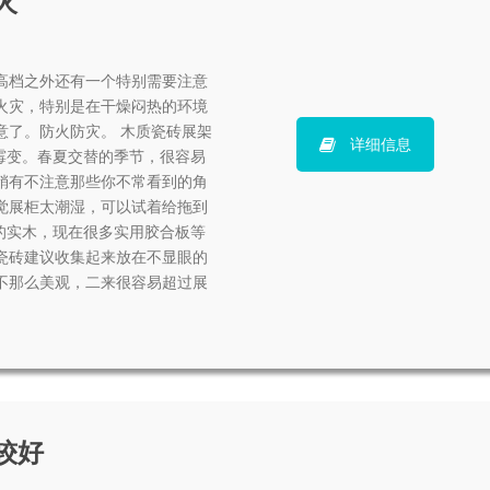
火
高档之外还有一个特别需要注意
火灾，特别是在干燥闷热的环境
意了。防火防灾。 木质瓷砖展架
详细信息
霉变。春夏交替的季节，很容易
稍有不注意那些你不常看到的角
觉展柜太潮湿，可以试着给拖到
的实木，现在很多实用胶合板等
瓷砖建议收集起来放在不显眼的
不那么美观，二来很容易超过展
较好