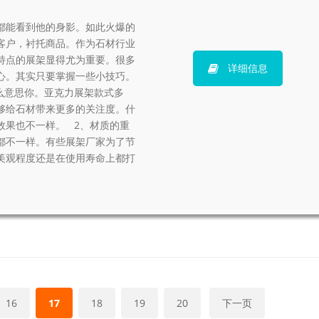
都能看到他的身影。如此火爆的
客户，衬托商品。作为石材行业
特点的展架显得尤为重要。很多
详细信息
心。其实只要掌握一些小技巧。
么意思你。亚克力展架款式多
够给石材带来更多的关注度。什
效果也不一样。 2、材质的重
都不一样。有些展架厂家为了节
美观程度还是在使用寿命上都打
16
17
18
19
20
下一页