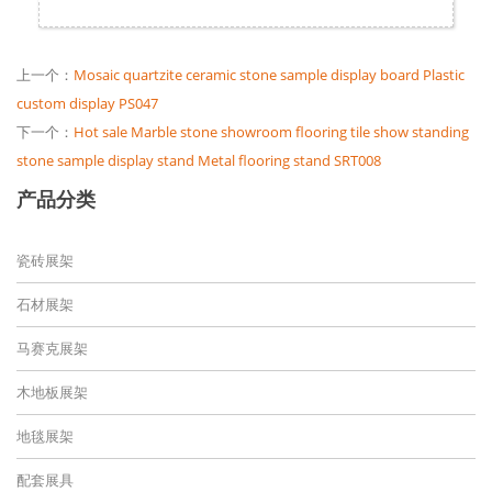
上一个：
Mosaic quartzite ceramic stone sample display board Plastic
custom display PS047
下一个：
Hot sale Marble stone showroom flooring tile show standing
stone sample display stand Metal flooring stand SRT008
产品分类
瓷砖展架
石材展架
马赛克展架
木地板展架
地毯展架
配套展具