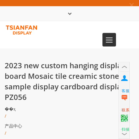
×
English
Toggle
0086-13365904989
navigation
2023 new custom hanging display
board Mosaic tile creamic stone
sample display cardboard display
客服
PZ056​
��ҳ
联系
/
产品中心
扫描
/