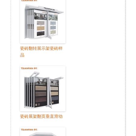
瓷砖翻转展示架瓷砖样
品
瓷砖展架翻页垂直滑动