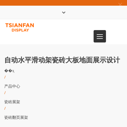
×
English
Toggle
0086-13365904989
navigation
自动水平滑动架瓷砖大板地面展示设计
��ҳ
/
产品中心
/
瓷砖展架
/
瓷砖翻页展架