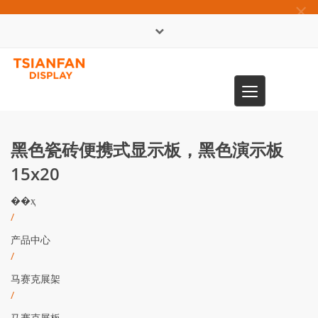
×
English
Toggle
0086-13365904989
navigation
黑色瓷砖便携式显示板，黑色演示板
15x20
��ҳ
/
产品中心
/
马赛克展架
/
马赛克展板