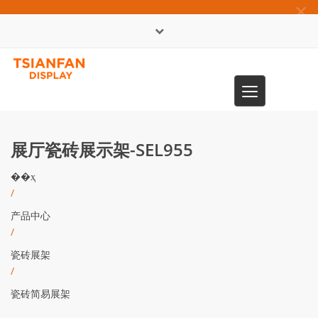
×
English
Toggle
0086-13365904989
navigation
展厅瓷砖展示架-SEL955
��ҳ
/
产品中心
/
瓷砖展架
/
瓷砖简易展架