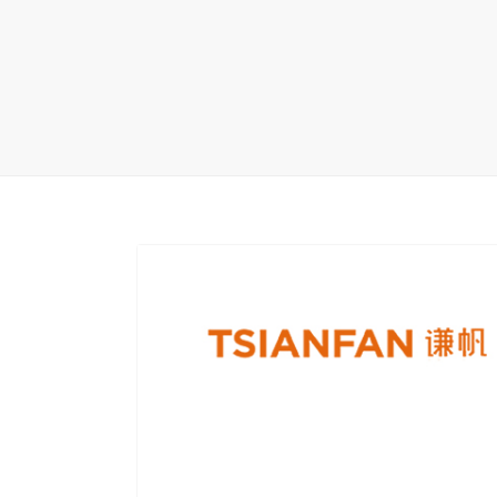
地毯展架
配套展具
包装宣传
卫浴展架
库存展架