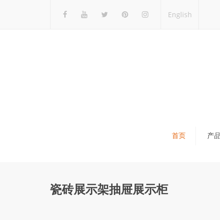
English
首页
产
瓷砖展架
石材展架
瓷砖展示架抽屉展示柜
马赛克展架
木地板展架