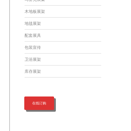
木地板展架
地毯展架
配套展具
包装宣传
卫浴展架
库存展架
在线订购