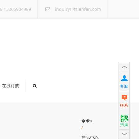
×
6-13365904989
inquiry@tsianfan.com
在线订购
客服
联系
��ҳ
扫描
/
产品中心