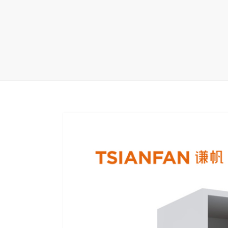
地毯展架
配套展具
包装宣传
卫浴展架
库存展架