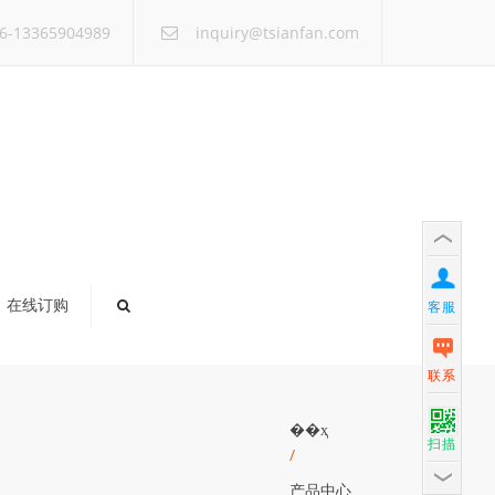
×
6-13365904989
inquiry@tsianfan.com
在线订购
客服
联系
��ҳ
扫描
/
产品中心