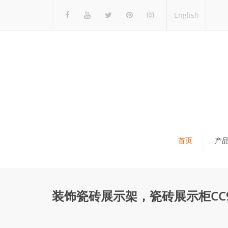
English
首页
产
瓷砖展架
石材展架
装饰瓷砖展示架，瓷砖展示柜CC9
马赛克展架
木地板展架