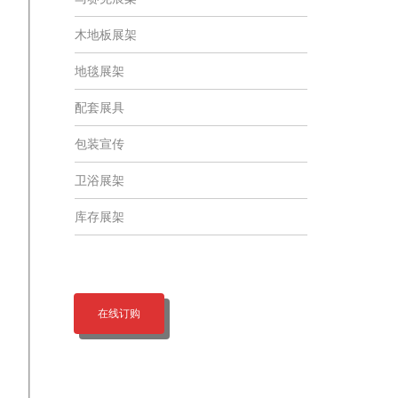
木地板展架
地毯展架
配套展具
包装宣传
卫浴展架
库存展架
在线订购