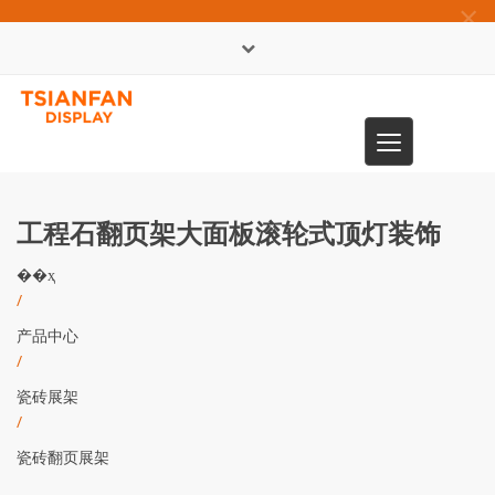
×
English
Toggle
0086-13365904989
navigation
工程石翻页架大面板滚轮式顶灯装饰
��ҳ
/
产品中心
/
瓷砖展架
/
瓷砖翻页展架