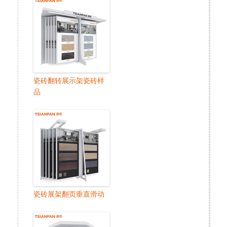
瓷砖翻转展示架瓷砖样
品
瓷砖展架翻页垂直滑动