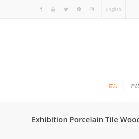
English
首页
产
瓷砖展架
石材展架
Exhibition Porcelain Tile Woo
马赛克展架
木地板展架