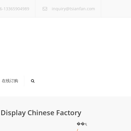
×
6-13365904989
inquiry@tsianfan.com
在线订购
 Display Chinese Factory
��ҳ
/