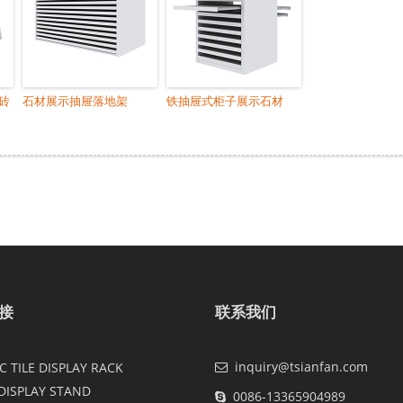
砖
石材展示抽屉落地架
铁抽屉式柜子展示石材
接
联系我们
inquiry@tsianfan.com
 TILE DISPLAY RACK
DISPLAY STAND
0086-13365904989