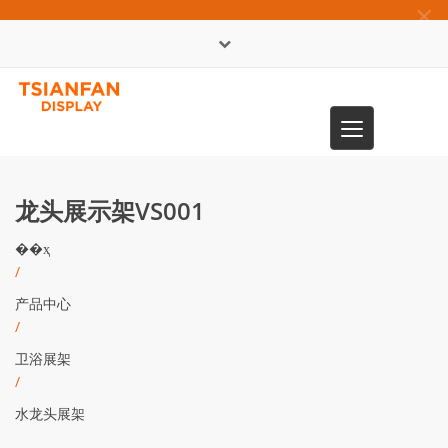
×
English
Toggle
0086-13365904989
navigation
龙头展示架VS001
��ҳ
/
产品中心
/
卫浴展架
/
水龙头展架