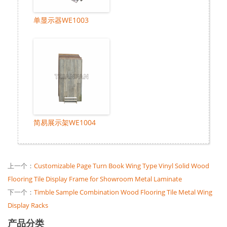
单显示器WE1003
简易展示架WE1004
上一个：
Customizable Page Turn Book Wing Type Vinyl Solid Wood
Flooring Tile Display Frame for Showroom Metal Laminate
下一个：
Timble Sample Combination Wood Flooring Tile Metal Wing
Display Racks
产品分类