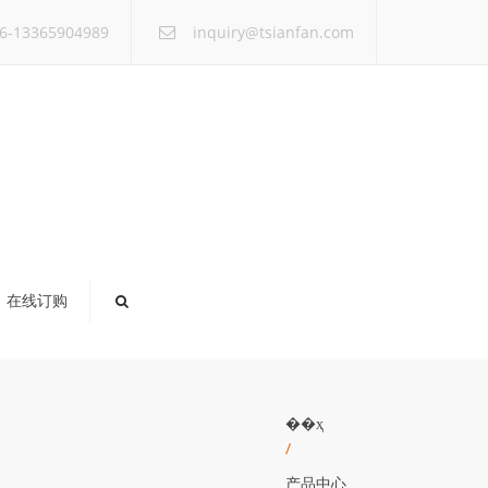
×
6-13365904989
inquiry@tsianfan.com
在线订购
��ҳ
/
产品中心