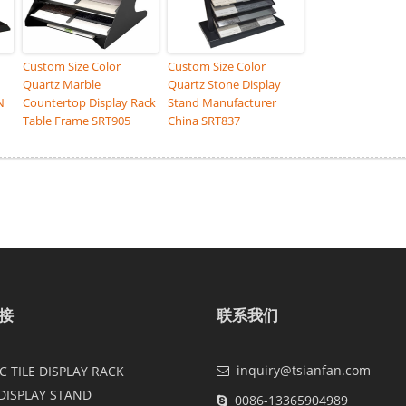
Custom Size Color
Custom Size Color
Quartz Marble
Quartz Stone Display
N
Countertop Display Rack
Stand Manufacturer
Table Frame SRT905
China SRT837
接
联系我们
inquiry@tsianfan.com
 TILE DISPLAY RACK
DISPLAY STAND
0086-13365904989