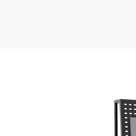
地毯展架
配套展具
包装宣传
卫浴展架
库存展架