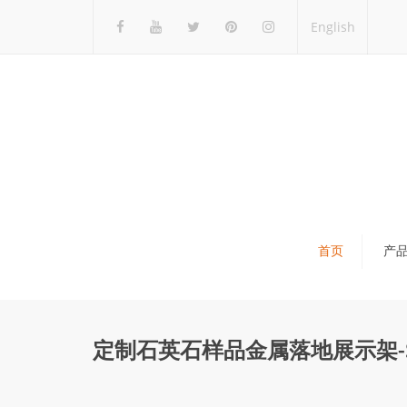
English
首页
产
瓷砖展架
石材展架
定制石英石样品金属落地展示架-S
马赛克展架
木地板展架