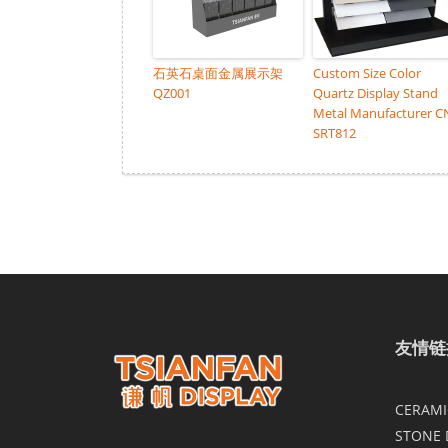
石英石桌面金属展示架
Custom Size Color
QZ001
Quartz Display Stand
Metal Manufacturer C
SRT812
友情链
CERAMIC
STONE 