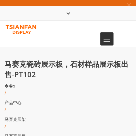
×
English
Toggle
0086-13365904989
navigation
马赛克瓷砖展示板，石材样品展示板出
售-PT102
��ҳ
/
产品中心
/
马赛克展架
/
马赛克展板