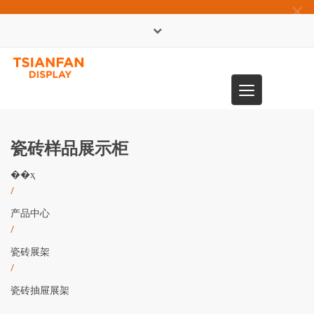
×
English
Toggle
0086-13365904989
navigation
瓷砖样品展示柜
��ҳ
/
产品中心
/
瓷砖展架
/
瓷砖抽屉展架