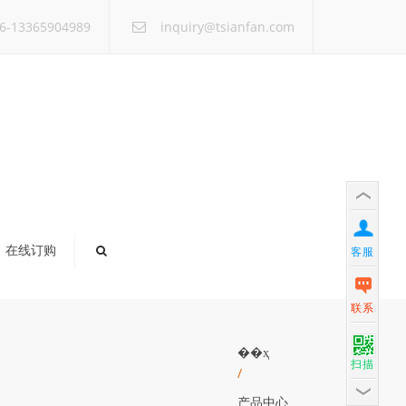
×
6-13365904989
inquiry@tsianfan.com
在线订购
客服
联系
��ҳ
扫描
/
产品中心