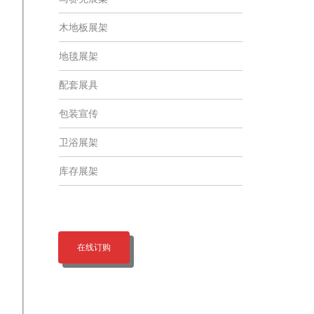
木地板展架
地毯展架
配套展具
包装宣传
卫浴展架
库存展架
在线订购