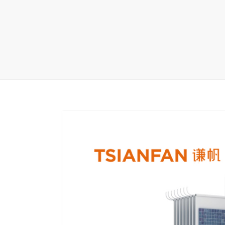
地毯展架
配套展具
包装宣传
卫浴展架
库存展架