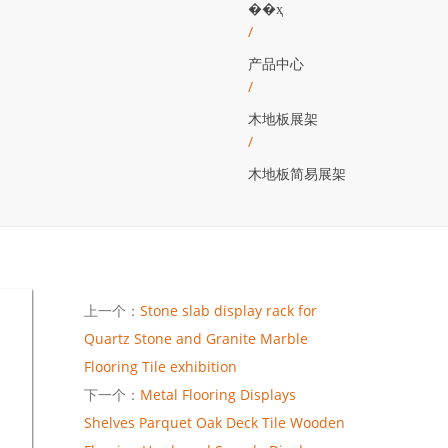
��ҳ
/
产品中心
/
木地板展架
/
木地板简易展架
上一个：
Stone slab display rack for
Quartz Stone and Granite Marble
Flooring Tile exhibition
下一个：
Metal Flooring Displays
Shelves Parquet Oak Deck Tile Wooden