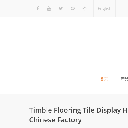
English
首页
产
瓷砖展架
石材展架
Timble Flooring Tile Display
马赛克展架
Chinese Factory
木地板展架