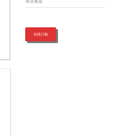
库存展架
在线订购
e