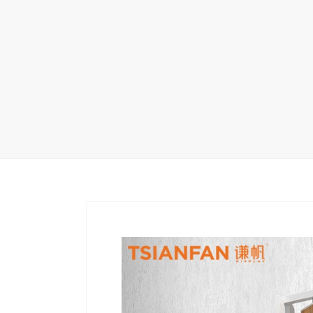
地毯展架
配套展具
包装宣传
卫浴展架
库存展架