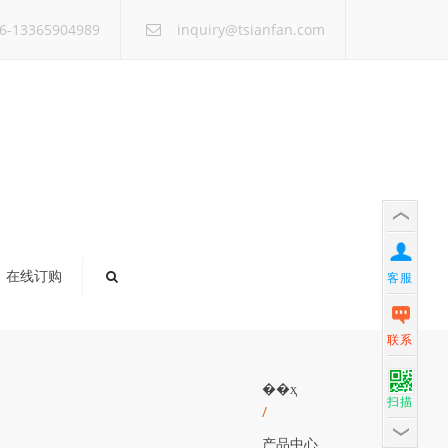
×
6-13365904989
inquiry@tsianfan.com
在线订购
客服
联系
��ҳ
扫描
/
产品中心