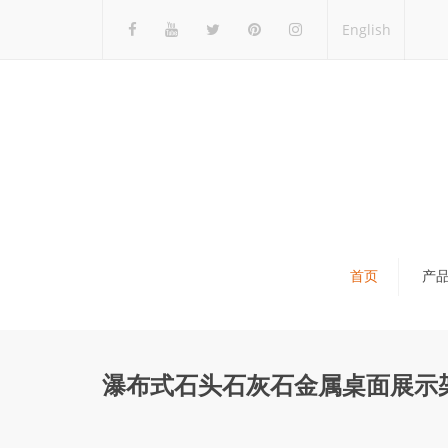
English
首页
产
瓷砖展架
石材展架
瀑布式石头石灰石金属桌面展示架-
马赛克展架
木地板展架