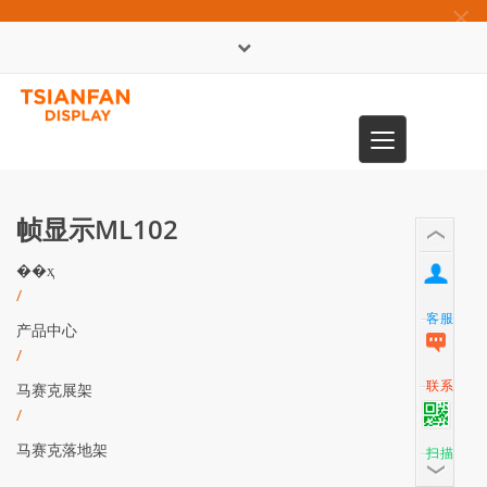
×
English
Toggle
0086-13365904989
navigation
帧显示ML102
��ҳ
/
客服
产品中心
/
联系
马赛克展架
/
马赛克落地架
扫描