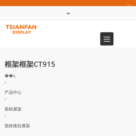
×
English
Toggle
0086-13365904989
navigation
框架框架CT915
��ҳ
/
产品中心
/
瓷砖展架
/
瓷砖推拉展架