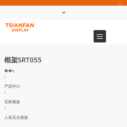
×
English
Toggle
0086-13365904989
navigation
框架SRT055
��ҳ
/
产品中心
/
石材展架
/
人造石台面架