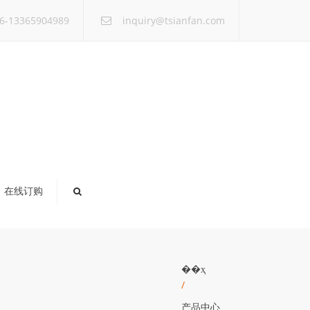
×
6-13365904989
inquiry@tsianfan.com
在线订购
��ҳ
/
产品中心