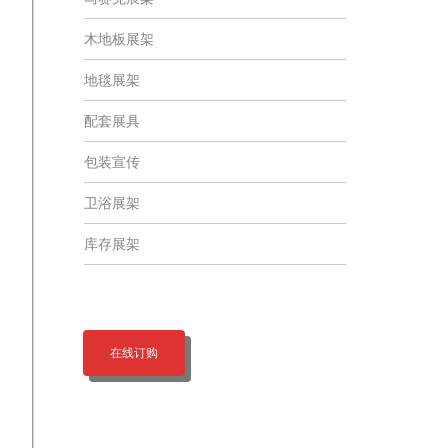
木地板展架
地毯展架
配套展具
包装宣传
卫浴展架
库存展架
在线订购