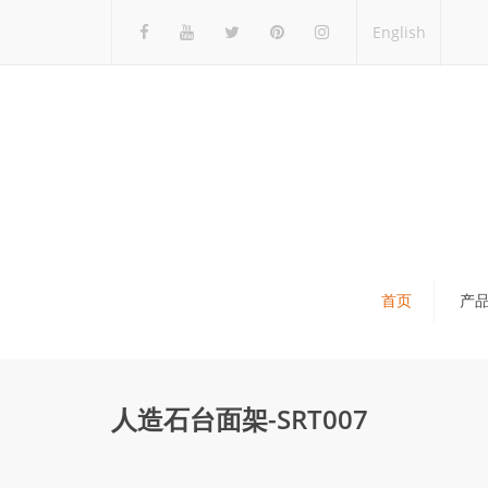
English
首页
产
瓷砖展架
石材展架
人造石台面架-SRT007
马赛克展架
木地板展架