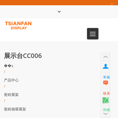
×
English
Toggle
0086-13365904989
navigation
展示台CC006
��ҳ
/
客服
产品中心
/
联系
瓷砖展架
/
瓷砖抽屉展架
扫描