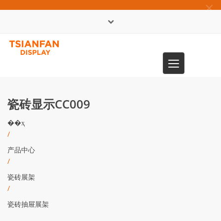
×
English
Toggle
0086-13365904989
navigation
瓷砖显示CC009
��ҳ
/
产品中心
/
瓷砖展架
/
瓷砖抽屉展架