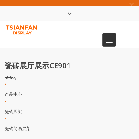
×
English
Toggle
0086-13365904989
navigation
瓷砖展厅展示CE901
��ҳ
/
产品中心
/
瓷砖展架
/
瓷砖简易展架