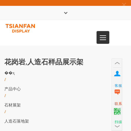
×
English
Toggle
0086-13365904989
navigation
花岗岩,人造石样品展示架
��ҳ
/
客服
产品中心
/
联系
石材展架
/
人造石落地架
扫描