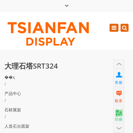
×
English
Toggle
周一 - 周六: 7:00 - 17:00
navigatio
0086-13365904989
inquiry@tsianfan.com
大理石塔SRT324
��ҳ
客服
/
产品中心
/
联系
石材展架
/
扫描
人造石台面架