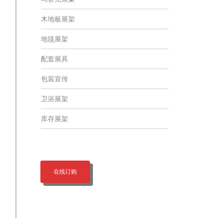
木地板展架
地毯展架
配套展具
包装宣传
卫浴展架
库存展架
在线订购