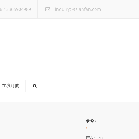
×
6-13365904989
inquiry@tsianfan.com
在线订购
��ҳ
/
产品中心