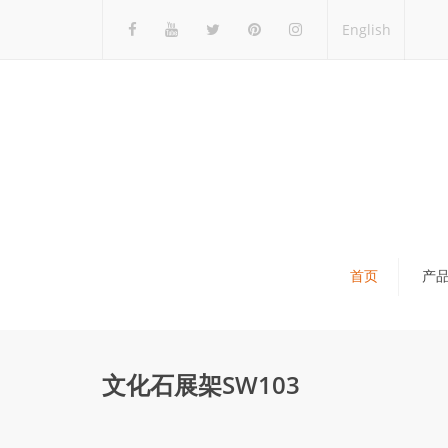
English
首页
产
瓷砖展架
石材展架
文化石展架SW103
马赛克展架
木地板展架