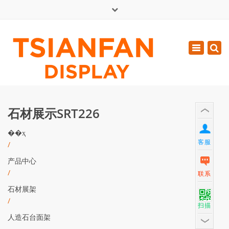
×
English
Toggle
周一 - 周六: 7:00 - 17:00
navigatio
0086-13365904989
inquiry@tsianfan.com
石材展示SRT226
��ҳ
客服
/
产品中心
/
联系
石材展架
/
扫描
人造石台面架