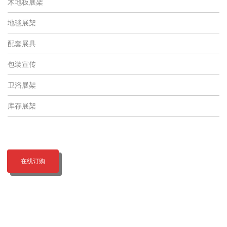
木地板展架
地毯展架
配套展具
包装宣传
卫浴展架
库存展架
在线订购