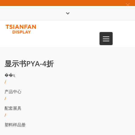
×
English
Toggle
0086-13365904989
navigation
显示书PYA-4折
��ҳ
/
产品中心
/
配套展具
/
塑料样品册