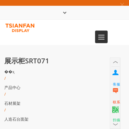
×
English
Toggle
0086-13365904989
navigation
展示柜SRT071
��ҳ
/
客服
产品中心
/
联系
石材展架
/
人造石台面架
扫描