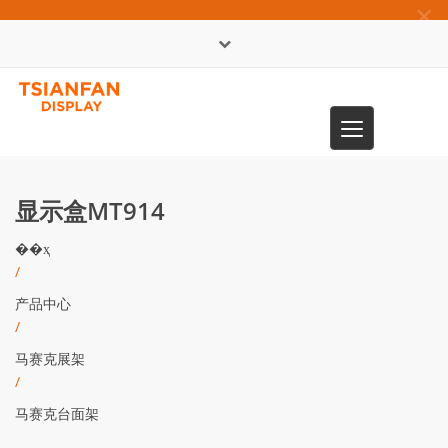
×
English
Toggle
0086-13365904989
navigation
显示盒MT914
��ҳ
/
产品中心
/
马赛克展架
/
马赛克台面架