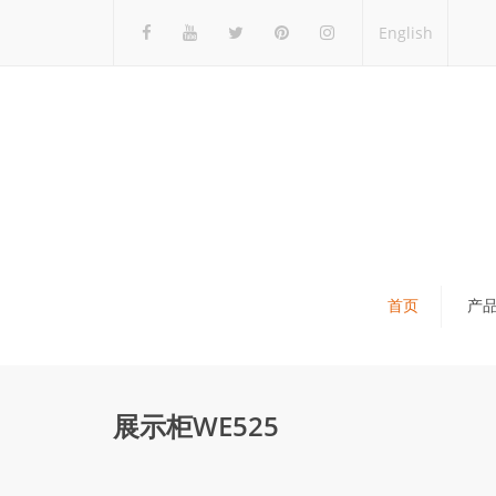
English
首页
产
瓷砖展架
石材展架
展示柜WE525
马赛克展架
木地板展架