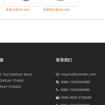
单显示器WE1003
简易展示架WE1004
接
联系我们
inquiry@tsianfan.com
 TILE DISPLAY RACK
DISPLAY STAND
0086-13365904989
SPLAY STANDS
0086-13365904989
0086-0592-5796280