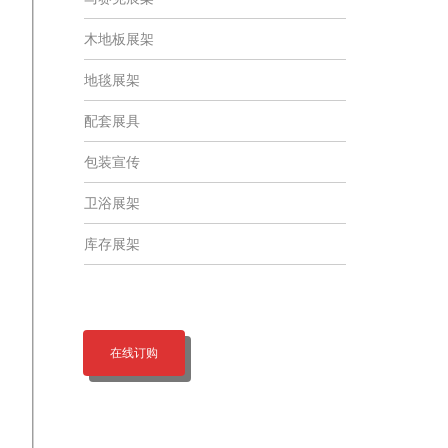
木地板展架
地毯展架
配套展具
包装宣传
卫浴展架
库存展架
在线订购