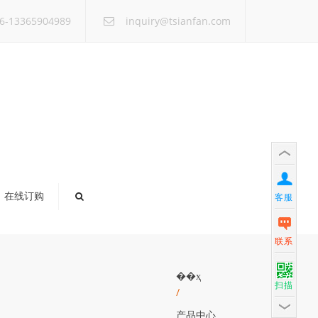
×
6-13365904989
inquiry@tsianfan.com
在线订购
客服
联系
��ҳ
扫描
/
产品中心