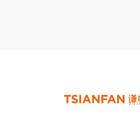
地毯展架
配套展具
包装宣传
卫浴展架
库存展架