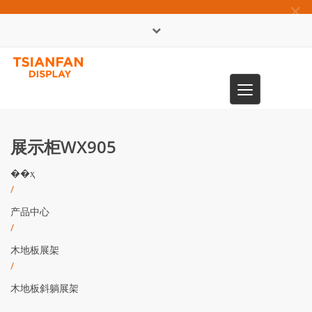
×
English
Toggle
0086-13365904989
navigation
展示柜WX905
��ҳ
/
产品中心
/
木地板展架
/
木地板斜躺展架