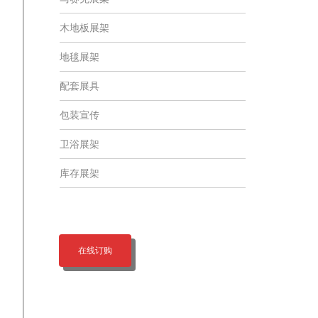
木地板展架
地毯展架
配套展具
包装宣传
卫浴展架
库存展架
在线订购