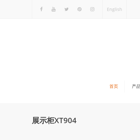
English
首页
产
瓷砖展架
石材展架
展示柜XT904
马赛克展架
木地板展架