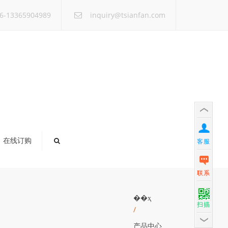
×
6-13365904989
inquiry@tsianfan.com
在线订购
客服
联系
��ҳ
扫描
/
产品中心