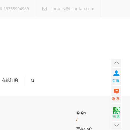
×
6-13365904989
inquiry@tsianfan.com
在线订购
客服
联系
��ҳ
扫描
/
产品中心