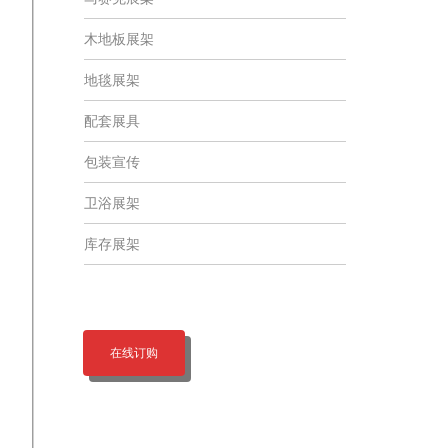
木地板展架
地毯展架
配套展具
包装宣传
卫浴展架
库存展架
在线订购