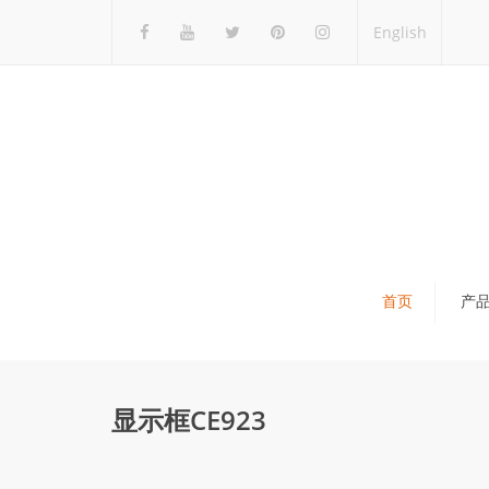
English
首页
产
瓷砖展架
石材展架
显示框CE923
马赛克展架
木地板展架