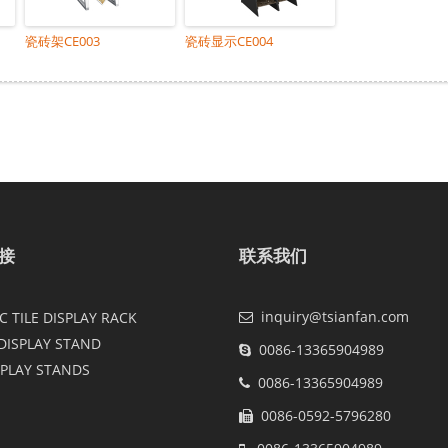
瓷砖架CE003
瓷砖显示CE004
接
联系我们
inquiry@tsianfan.com
 TILE DISPLAY RACK
DISPLAY STAND
0086-13365904989
SPLAY STANDS
0086-13365904989
0086-0592-5796280