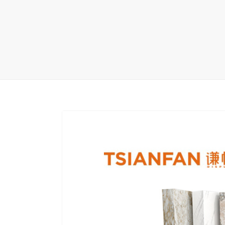
地毯展架
配套展具
包装宣传
卫浴展架
库存展架