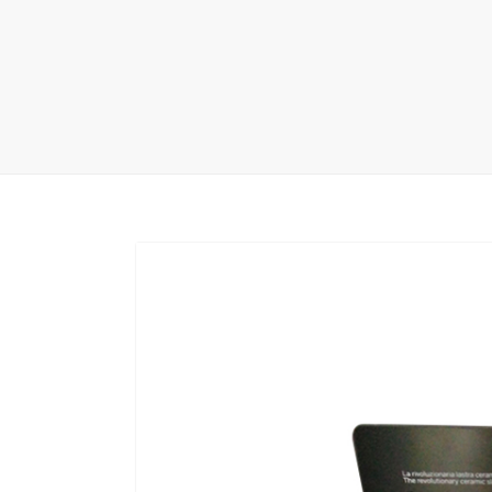
地毯展架
配套展具
包装宣传
卫浴展架
库存展架