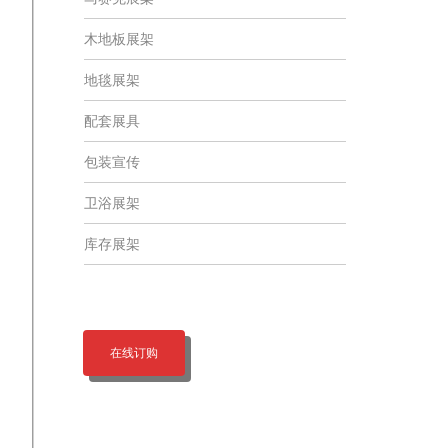
木地板展架
地毯展架
配套展具
包装宣传
卫浴展架
库存展架
在线订购