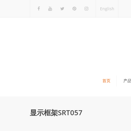
English
首页
产
瓷砖展架
石材展架
显示框架SRT057
马赛克展架
木地板展架