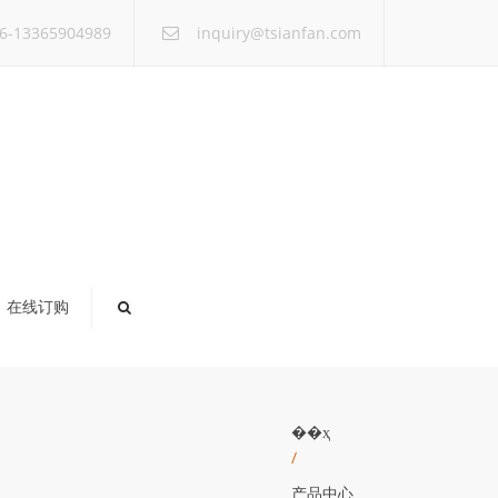
×
6-13365904989
inquiry@tsianfan.com
在线订购
��ҳ
/
产品中心