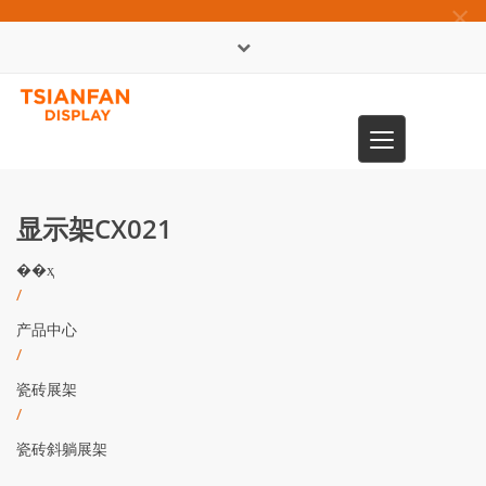
×
English
Toggle
0086-13365904989
navigation
显示架CX021
��ҳ
/
产品中心
/
瓷砖展架
/
瓷砖斜躺展架